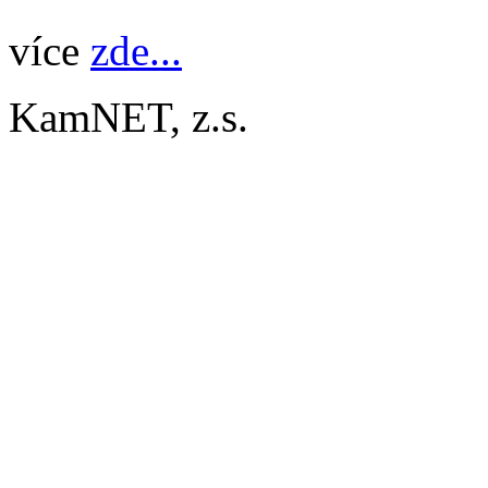
více
zde...
KamNET, z.s.