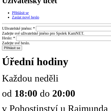
Uživatelský účet
Přihlásit se
Zaslat nové heslo
Uživatelské jméno:
*
Zadejte své uživatelské jméno pro Spolek KamNET.
Heslo:
*
Zadejte své heslo.
Úřední hodiny
Každou neděli
od
18:00
do
20:00
v Pohostinství u Rajmunda