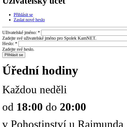
Uživatelský účet
Přihlásit se
Zaslat nové heslo
Uživatelské jméno:
*
Zadejte své uživatelské jméno pro Spolek KamNET.
Heslo:
*
Zadejte své heslo.
Úřední hodiny
Každou neděli
od
18:00
do
20:00
v Pohostinství u Rajmunda