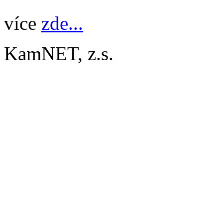
více
zde...
KamNET, z.s.