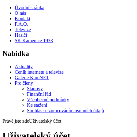
Úvodní stránka
O nás
Kontakt
F.A.Q.
Televize
Hasiči
SK Kamenice 1933
Nabídka
Aktuality
Ceník internetu a televize
Galerie KamNET
Pro členy
Stanovy
Finanční řád
Všeobecné podmínky
Ke stažení
Souhlas se zpracováním osobních údajů
Právě jste zde
Uživatelský účet
Uživatelský účet