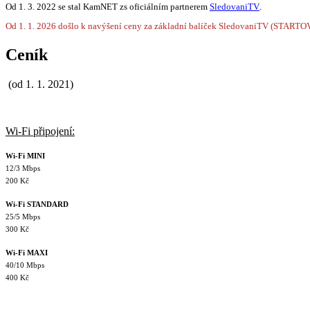
Od 1. 3. 2022 se stal KamNET zs oficiálním partnerem
SledovaniTV
.
Od 1. 1. 2026 došlo k navýšení ceny za základní balíček SledovaniTV (STARTO
Ceník
(od 1. 1. 2021)
Wi-Fi připojení:
Wi-Fi MINI
12/3 Mbps
200 Kč
Wi-Fi STANDARD
25/5 Mbps
300 Kč
Wi-Fi MAXI
40/10 Mbps
400 Kč