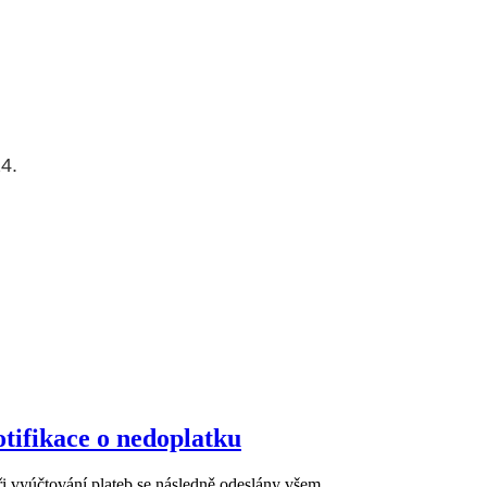
4.
ifikace o nedoplatku
ři vyúčtování plateb se následně odeslány všem