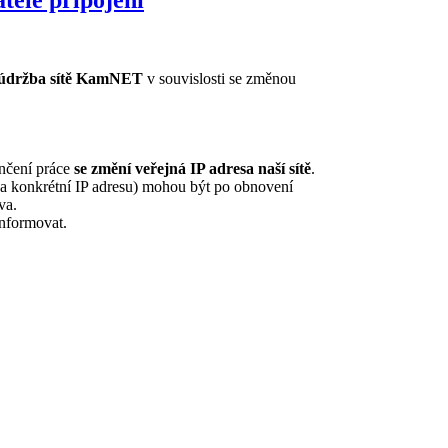
á údržba sítě KamNET
v souvislosti se změnou
nčení práce
se změní veřejná IP adresa naší sítě
.
a konkrétní IP adresu) mohou být po obnovení
va.
nformovat.