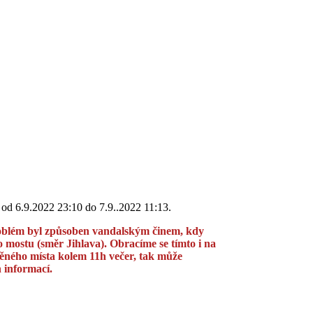
od 6.9.2022 23:10 do 7.9..2022 11:13.
blém byl způsoben vandalským činem, kdy
 mostu (směr Jihlava). Obracíme se tímto i na
něného místa kolem 11h večer, tak může
 informací.