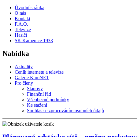
Úvodní stránka
O nás
Kontakt
F.A.Q.
Televize
Hasiči
SK Kamenice 1933
Nabídka
Aktuality
Ceník internetu a televize
Galerie KamNET
Pro členy
Stanovy
Finanční řád
Všeobecné podmínky
Ke stažení
Souhlas se zpracováním osobních údajů
Plánovaná odstávka sítě – změna poskytova