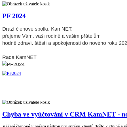
PF 2024
Drazí členové spolku KamNET,
přejeme Vám, vaší rodině a vašim přátelům
hodně zdraví, štěstí a spokojenosti do nového roku 202
Rada KamNET
Chyba ve vyúčtování v CRM KamNET - not
Vážení členové,v našem nástroji pro správu klientů došlo k chybě a p