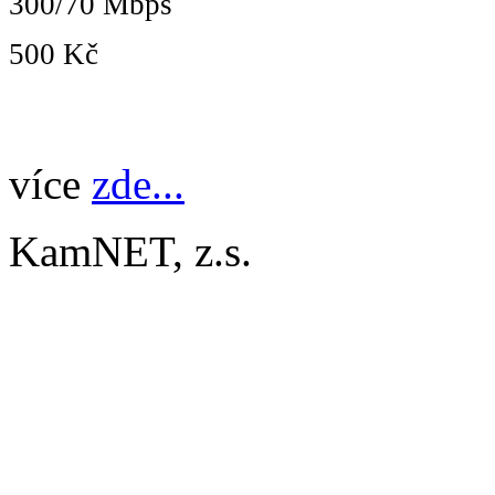
300/70 Mbps
500 Kč
více
zde...
KamNET, z.s.