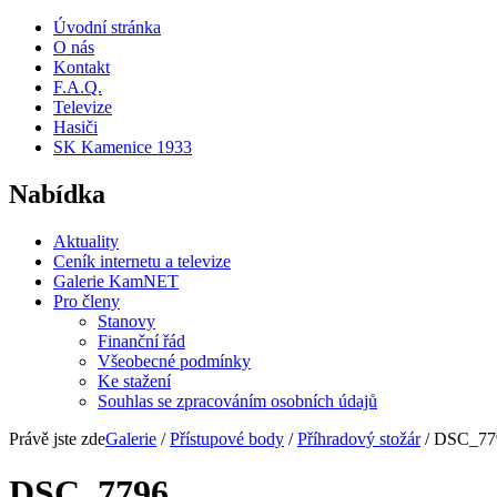
Úvodní stránka
O nás
Kontakt
F.A.Q.
Televize
Hasiči
SK Kamenice 1933
Nabídka
Aktuality
Ceník internetu a televize
Galerie KamNET
Pro členy
Stanovy
Finanční řád
Všeobecné podmínky
Ke stažení
Souhlas se zpracováním osobních údajů
Právě jste zde
Galerie
/
Přístupové body
/
Příhradový stožár
/ DSC_77
DSC_7796