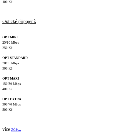
400 Kč
Optické připojení:
OPT MINI
25/10 Mbps
250 Kč
OPT STANDARD
70/35 Mbps
300 Kč
OPT MAXI
150/50 Mbps
400 Kč
OPT EXTRA
300/70 Mbps
500 Kč
více
zde...