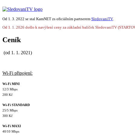
Od 1. 3. 2022 se stal KamNET zs oficiálním partnerem
SledovaniTV
.
Od 1. 1. 2026 došlo k navýšení ceny za základní balíček SledovaniTV (STARTO
Ceník
(od 1. 1. 2021)
Wi-Fi připojení:
Wi-Fi MINI
12/3 Mbps
200 Kč
Wi-Fi STANDARD
25/5 Mbps
300 Kč
Wi-Fi MAXI
40/10 Mbps