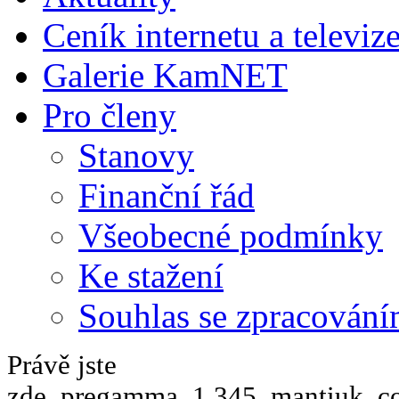
Ceník internetu a televiz
Galerie KamNET
Pro členy
Stanovy
Finanční řád
Všeobecné podmínky
Ke stažení
Souhlas se zpracování
Právě jste
zde
_pregamma_1.345_mantiuk_con